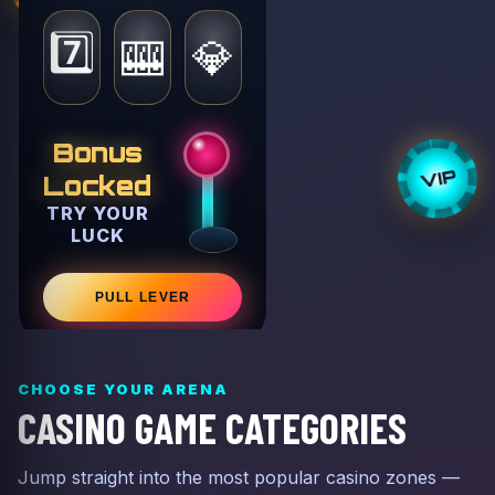
7️⃣
🎰
💎
Bonus
VIP
Locked
TRY YOUR
LUCK
PULL LEVER
CHOOSE YOUR ARENA
CASINO GAME CATEGORIES
Jump straight into the most popular casino zones —