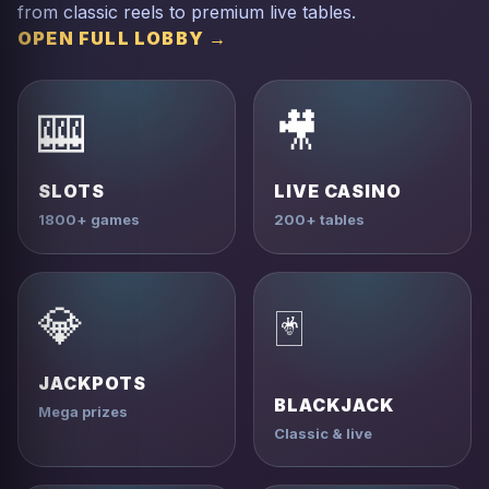
from classic reels to premium live tables.
OPEN FULL LOBBY →
🎰
🎥
SLOTS
LIVE CASINO
1800+ games
200+ tables
💎
🃏
JACKPOTS
BLACKJACK
Mega prizes
Classic & live