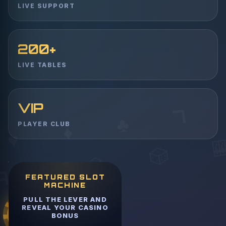
LIVE SUPPORT
200+
LIVE TABLES
VIP
PLAYER CLUB
FEATURED SLOT
MACHINE
PULL THE LEVER AND
€
REVEAL YOUR CASINO
BONUS