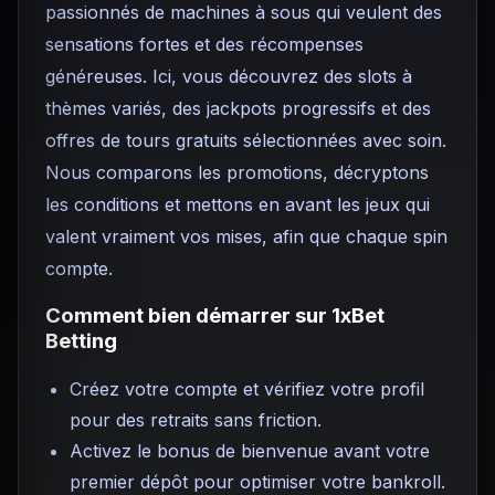
passionnés de machines à sous qui veulent des
sensations fortes et des récompenses
généreuses. Ici, vous découvrez des slots à
thèmes variés, des jackpots progressifs et des
offres de tours gratuits sélectionnées avec soin.
Nous comparons les promotions, décryptons
les conditions et mettons en avant les jeux qui
valent vraiment vos mises, afin que chaque spin
compte.
Comment bien démarrer sur 1xBet
Betting
Créez votre compte et vérifiez votre profil
pour des retraits sans friction.
Activez le bonus de bienvenue avant votre
premier dépôt pour optimiser votre bankroll.