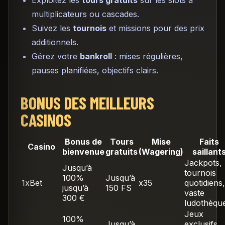
Exploitez les
tours gratuits
sur les slots à
multiplicateurs ou cascades.
Suivez les
tournois
et missions pour des prix
additionnels.
Gérez votre
bankroll
: mises régulières,
pauses planifiées, objectifs clairs.
BONUS DES MEILLEURS
CASINOS
Bonus de
Tours
Mise
Faits
Casino
bienvenue
gratuits
(Wagering)
saillant
Jackpots,
Jusqu’à
tournois
100%
Jusqu’à
1xBet
x35
quotidiens,
jusqu’à
150 FS
vaste
300 €
ludothèqu
Jeux
100%
Jusqu’à
exclusifs,