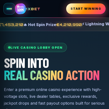
🎰
1XBET
START WINNING
⚡ Lightning Win
,210
🔥 Hot Spin Prize
€4,210,990
€1,8
LIVE CASINO LOBBY OPEN
SPIN INTO
REAL CASINO ACTION
Enter a premium online casino experience with high-
voltage slots, live dealer tables, exclusive rewards,
jackpot drops and fast payout options built for serious