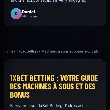
and the jackpot section is very engaging.
Daniel
D
VIP player
Home
1xBet Betting - Machines à sous et bonus exclusifs
1XBET BETTING : VOTRE GUIDE
DES MACHINES À SOUS ET DES
BONUS
Bienvenue sur 1xBet Betting, l’adresse des