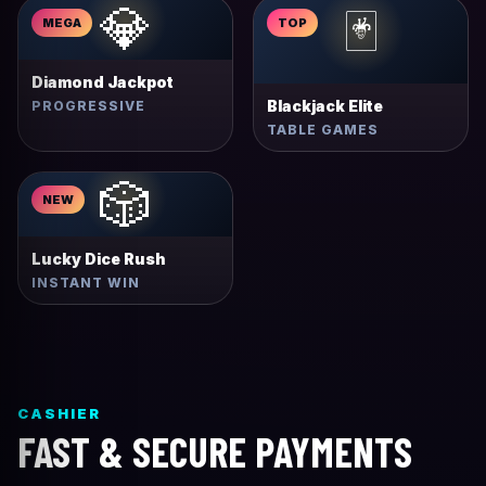
💎
🃏
MEGA
TOP
Diamond Jackpot
Blackjack Elite
PROGRESSIVE
TABLE GAMES
🎲
NEW
Lucky Dice Rush
INSTANT WIN
CASHIER
FAST & SECURE PAYMENTS