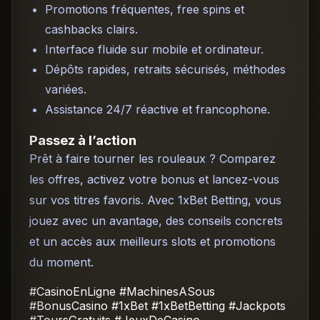
Promotions fréquentes, free spins et
cashbacks clairs.
Interface fluide sur mobile et ordinateur.
Dépôts rapides, retraits sécurisés, méthodes
variées.
Assistance 24/7 réactive et francophone.
Passez à l’action
Prêt à faire tourner les rouleaux ? Comparez
les offres, activez votre bonus et lancez-vous
sur vos titres favoris. Avec 1xBet Betting, vous
jouez avec un avantage, des conseils concrets
et un accès aux meilleurs slots et promotions
du moment.
#CasinoEnLigne #MachinesASous
#BonusCasino #1xBet #1xBetBetting #Jackpots