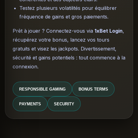
Testez plusieurs volatilités pour équilibrer
fréquence de gains et gros paiements.
Prêt à jouer ? Connectez-vous via
1xBet Login
,
récupérez votre bonus, lancez vos tours
gratuits et visez les jackpots. Divertissement,
sécurité et gains potentiels : tout commence à la
connexion.
RESPONSIBLE GAMING
BONUS TERMS
PAYMENTS
SECURITY