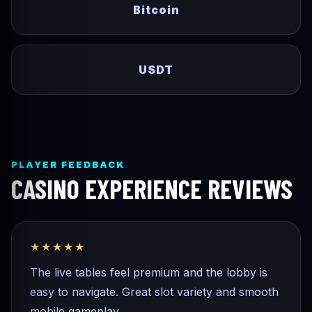
Bitcoin
USDT
PLAYER FEEDBACK
CASINO EXPERIENCE REVIEWS
★★★★★
The live tables feel premium and the lobby is
easy to navigate. Great slot variety and smooth
mobile gameplay.