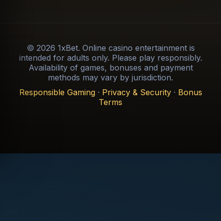
© 2026 1xBet. Online casino entertainment is
intended for adults only. Please play responsibly.
Availability of games, bonuses and payment
methods may vary by jurisdiction.
Responsible Gaming
·
Privacy & Security
·
Bonus
Terms