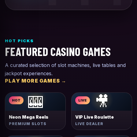
HOT PICKS
FEATURED CASINO GAMES
A curated selection of slot machines, live tables and
jackpot experiences.
PLAY MORE GAMES →
🎰
🎥
HOT
LIVE
Neon Mega Reels
VIP Live Roulette
PREMIUM SLOTS
LIVE DEALER