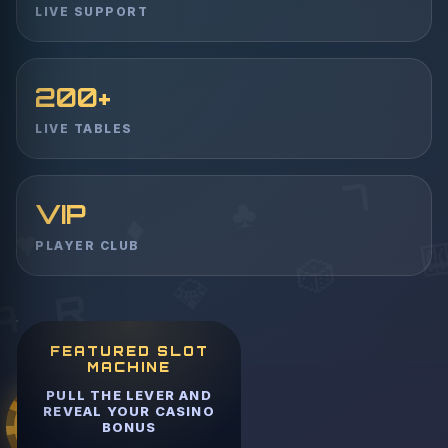
LIVE SUPPORT
200+
LIVE TABLES
VIP
PLAYER CLUB
FEATURED SLOT
MACHINE
PULL THE LEVER AND
€
REVEAL YOUR CASINO
BONUS