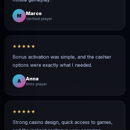
Marco
M
Verified player
★★★★★
Bonus activation was simple, and the cashier
options were exactly what I needed.
Anna
A
Slots player
★★★★★
Strong casino design, quick access to games,