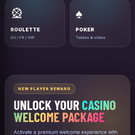
🎡
♠️
ROULETTE
POKER
EU / FR / VIP
Tables & video
NEW PLAYER REWARD
UNLOCK YOUR
CASINO
WELCOME PACKAGE
Activate a premium welcome experience with