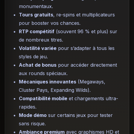
monumentaux.
Tours gratuits
, re-spins et multiplicateurs
pour booster vos chances.
RTP compétitif
(souvent 96 % et plus) sur
de nombreux titres.
Volatilité variée
pour s’adapter à tous les
styles de jeu.
Achat de bonus
pour accéder directement
aux rounds spéciaux.
Mécaniques innovantes
(Megaways,
Cluster Pays, Expanding Wilds).
Compatibilité mobile
et chargements ultra-
rapides.
Mode démo
sur certains jeux pour tester
sans risque.
Ambiance premium
avec graphismes HD et