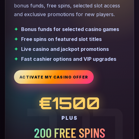
bonus funds, free spins, selected slot access
and exclusive promotions for new players.
Bonus funds for selected casino games
Free spins on featured slot titles
Live casino and jackpot promotions
Fast cashier options and VIP upgrades
ACTIVATE MY CASINO OFFER
€1500
PLUS
200 FREE SPINS