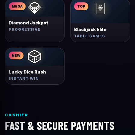
💎
🃏
MEGA
TOP
Diamond Jackpot
Blackjack Elite
PROGRESSIVE
TABLE GAMES
🎲
NEW
Lucky Dice Rush
INSTANT WIN
CASHIER
FAST & SECURE PAYMENTS