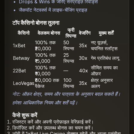
Drops & Wins के जरिए सरप्राइज़ रिवॉर्ड्स
जैकपॉट नेटवर्क्स में लाइफ-चेंजिंग प्राइज़
टॉप कैसिनो बोनस तुलना
फ्री
कैसिनो
वेलकम बोनस
वेजरिंग
मुख्य शर्तें
स्पिन्स
100% तक
50
नए यूज़र्स,
1xBet
35x
₹20,000
स्पिन्स
चयनित स्लॉट्स
100% तक
25
Betway
30x
गेम प्रतिबंध लागू
₹15,000
स्पिन्स
100% तक
सीमित समय का
22Bet
—
40x
₹10,000
ऑफ़र
₹80,000 तक
100
क्षेत्र अनुसार
LeoVegas
35x
पैकेज
स्पिन्स
अलग
नोट: ऑफ़र क्षेत्र, समय और पात्रता के अनुसार बदल सकते हैं।
हमेशा आधिकारिक नियम और शर्तें पढ़ें।
कैसे शुरू करें
रजिस्टर करें और अपनी प्रोफ़ाइल वेरिफ़ाई करें।
डिपॉज़िट करें और उपलब्ध बोनस का चयन करें।
लॉबी में 1xBet Live Casino सेक्शन खोलें और अपना पसंदीदा