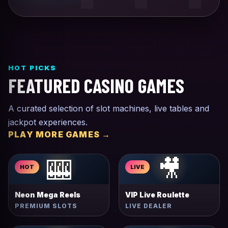
HOT PICKS
FEATURED CASINO GAMES
A curated selection of slot machines, live tables and
jackpot experiences.
PLAY MORE GAMES →
🎰
🎥
HOT
LIVE
Neon Mega Reels
VIP Live Roulette
PREMIUM SLOTS
LIVE DEALER