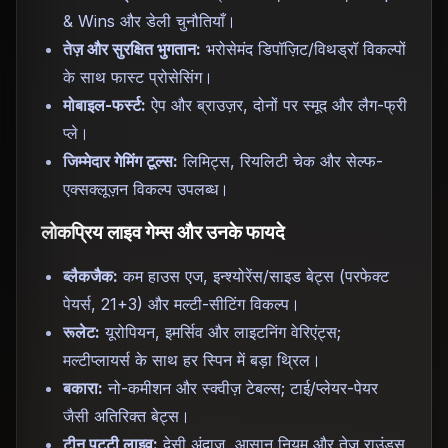
& Wins और डेली चुनौतियाँ।
तेज़ और सुरक्षित भुगतान:
भरोसेमंद डिपॉज़िट/विथड्रॉ विकल्पों
के साथ फास्ट प्रोसेसिंग।
मोबाइल-फर्स्ट:
ऐप और ब्राउज़र, दोनों पर स्मूद और लैग-फ्री
प्ले।
जिम्मेदार गेमिंग टूल्स:
लिमिट्स, रियलिटी चेक और सेल्फ-
एक्सक्लूज़न विकल्प उपलब्ध।
लोकप्रिय लाइव गेम्स और उनके फायदे
ब्लैकजैक:
कम हाउस एज, इन्श्योरेंस/साइड बेट्स (परफेक्ट
पेयर्स, 21+3) और मल्टी-सीटिंग विकल्प।
रूलेट:
यूरोपियन, इमर्सिव और लाइटनिंग वेरिएंट्स;
मल्टीप्लायर्स के साथ हर स्पिन में बड़ा थ्रिल।
बकारा:
नो-कमीशन और स्क्वीज़ टेबल्स; टाई/प्लेयर-पेयर
जैसी अतिरिक्त बेट्स।
टीन पट्टी लाइव:
देसी अंदाज़, आसान नियम और तेज़ राउंड्स