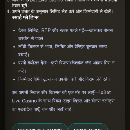
टेबल चुनें।
अपने बजट के अनुसार लिमिट सेट करें और जिम्मेदारी से खेलें।
स्मार्ट प्ले टिप्स
टेबल लिमिट, RTP और रूल्स पहले पढ़ें—खासकर बोनस
उपयोग से पहले।
लॉबी फ़िल्टर से भाषा, लिमिट और वेरिएंट चुनकर समय
बचाएँ।
प्रमो कैलेंडर देखें—फ्री स्पिन्स/कैशबैक जैसे ऑफ़र मिस न
करें।
जिम्मेदार गेमिंग टूल्स का उपयोग करें और विराम लेते रहें।
अब अपनी स्किल और किस्मत को एक मंच पर लाएँ—1xBet
Live Casino के साथ रियल-टाइम थ्रिल और बोनस स्लॉट्स
का एडवांटेज पाएँ, जब और जहाँ चाहें।