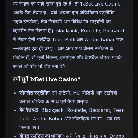
भरे रोमांच का सही संगम ढूंढ रहे हैं, तो 1xBet Live Casino
आपके लिए तैयार है। यहां आपको हाई-डेफिनिशन स्ट्रीमिंग,
सहज इंटरफेस, तेज़ निकासी और विविध गेम लाइब्रेरी का
बेहतरीन मेल मिलता है। Blackjack, Roulette, Baccarat
से लेकर देसी पसंदीदा Teen Patti और Andar Bahar तक
—सबकुछ एक ही जगह। और अगर आप बोनस स्लॉट्स के
शौकीन हैं, तो फ्री स्पिन्स, टूर्नामेंट्स और कैशबैक ऑफ़र आपके
गेमप्ले को और भी हॉट बना देंगे।
क्यों चुनें 1xBet Live Casino?
सीमलेस स्ट्रीमिंग:
लो-लेटेंसी, HD वीडियो और स्टूडियो-
क्लास ऑडियो के साथ प्रीमियम अनुभव।
गेम वैरायटी:
Blackjack, Roulette, Baccarat, Teen
Patti, Andar Bahar और लोकप्रिय गेम शो—सब एक
क्लिक पर।
बोनस स्लॉट्स का धमाका:
फ्री स्पिन्स, बोनस बाय, Drops