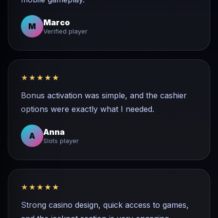
Marco
M
Verified player
★★★★★
Bonus activation was simple, and the cashier
options were exactly what I needed.
Anna
A
Slots player
★★★★★
Strong casino design, quick access to games,