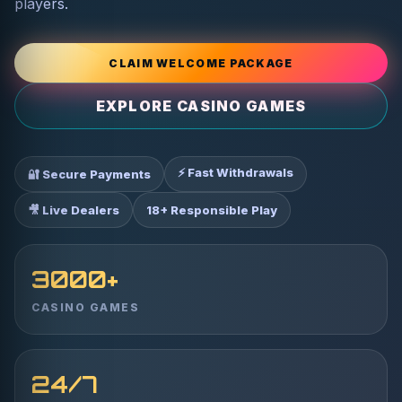
players.
CLAIM WELCOME PACKAGE
EXPLORE CASINO GAMES
⚡ Fast Withdrawals
🔐 Secure Payments
🎥 Live Dealers
18+ Responsible Play
3000+
CASINO GAMES
24/7