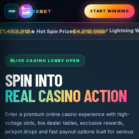
🎰
1XBET
START WINNING
⚡ Lightning Win
210
🔥 Hot Spin Prize
€4,210,990
€1,8
LIVE CASINO LOBBY OPEN
SPIN INTO
REAL CASINO ACTION
Enter a premium online casino experience with high-
voltage slots, live dealer tables, exclusive rewards,
jackpot drops and fast payout options built for serious