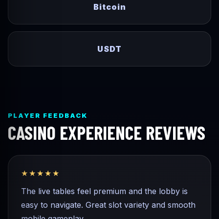
Bitcoin
USDT
PLAYER FEEDBACK
CASINO EXPERIENCE REVIEWS
★★★★★
The live tables feel premium and the lobby is
easy to navigate. Great slot variety and smooth
mobile gameplay.