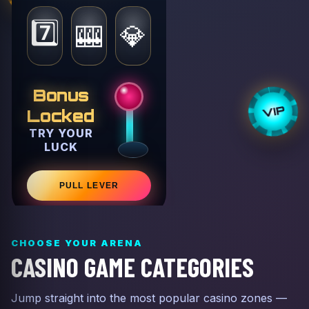
7️⃣
🎰
💎
Bonus
VIP
Locked
TRY YOUR
LUCK
PULL LEVER
CHOOSE YOUR ARENA
CASINO GAME CATEGORIES
Jump straight into the most popular casino zones —