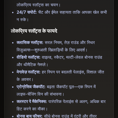
लोकप्रिय स्लॉट्स का चयन।
24/7 सपोर्ट:
चैट और ईमेल सहायता ताकि आपका खेल कभी
न रुके।
लोकप्रिय स्लॉट्स के फायदे
क्लासिक स्लॉट्स:
सरल नियम, तेज़ राउंड और स्थिर
विज़ुअल्स—शुरुआती खिलाड़ियों के लिए आदर्श।
वीडियो स्लॉट्स:
वाइल्ड, स्कैटर, मल्टी-लेवल बोनस राउंड
और थीमैटिक गेमप्ले।
मेगावेज़ स्लॉट्स:
हर स्पिन पर बदलती पेलाइंस, विशाल जीत
के अवसर।
प्रोग्रेसिव जैकपॉट:
बढ़ता जैकपॉट पूल—एक स्पिन में
लाइफ-चेंजिंग विन की संभावना।
क्लस्टर पे मैकेनिक्स:
पारंपरिक पेलाइंस से अलग, अधिक बार
हिट करने का मौका।
बोनस बाय फीचर:
सीधे बोनस राउंड में एंट्री और तीव्र