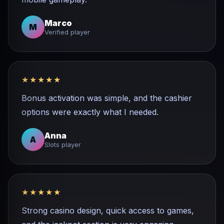
Marco
M
Verified player
★★★★★
Bonus activation was simple, and the cashier
options were exactly what I needed.
Anna
A
Slots player
★★★★★
Strong casino design, quick access to games,