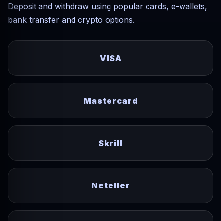
Deposit and withdraw using popular cards, e-wallets,
bank transfer and crypto options.
VISA
Mastercard
Skrill
Neteller