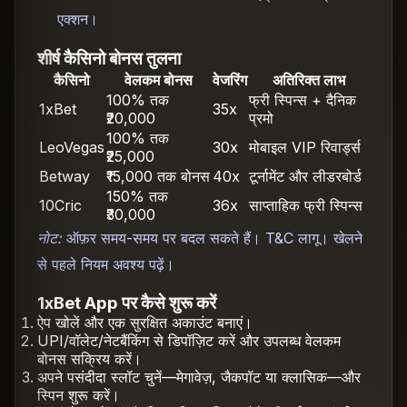
एक्शन।
शीर्ष कैसिनो बोनस तुलना
कैसिनो
वेलकम बोनस
वेजरिंग
अतिरिक्त लाभ
100% तक
फ्री स्पिन्स + दैनिक
1xBet
35x
₹20,000
प्रमो
100% तक
LeoVegas
30x
मोबाइल VIP रिवार्ड्स
₹25,000
Betway
₹15,000 तक बोनस
40x
टूर्नामेंट और लीडरबोर्ड
150% तक
10Cric
36x
साप्ताहिक फ्री स्पिन्स
₹30,000
नोट:
ऑफ़र समय-समय पर बदल सकते हैं। T&C लागू। खेलने
से पहले नियम अवश्य पढ़ें।
1xBet App पर कैसे शुरू करें
ऐप खोलें और एक सुरक्षित अकाउंट बनाएं।
UPI/वॉलेट/नेटबैंकिंग से डिपॉज़िट करें और उपलब्ध वेलकम
बोनस सक्रिय करें।
अपने पसंदीदा स्लॉट चुनें—मेगावेज़, जैकपॉट या क्लासिक—और
स्पिन शुरू करें।